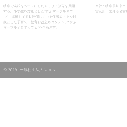
岐阜で実践をベースにしたキャリア教育を展開
本社：岐阜県岐阜市
する。小学生を対象とした“ぎふマーブルタウ
​営業所：愛知県名古
ン”、連動して同時開催している保護者さまを対
象とした子育て・教育お役立ちコンテンツ“ぎふ
マーブル子育てカフェ”を企画運営。
© 2019- 一般社団法人Nancy